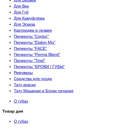
Для Бровей
Для Век
Для Губ
Для Камуфляжа
Для Эскиза
Картриджи и лезвия
Пигменты "Contur"
Пигменты "Etalon Mix"
Пигменты "FACE"
Пигменты "Perma Blend"
Пигменты "Tinel"
Пигменты "БРОВИ / ГУБЫ"
Ремуверы
Средства для ухода
Тату краски
Тату Машинки и Блоки питания
О губах
Товар дня
О губах